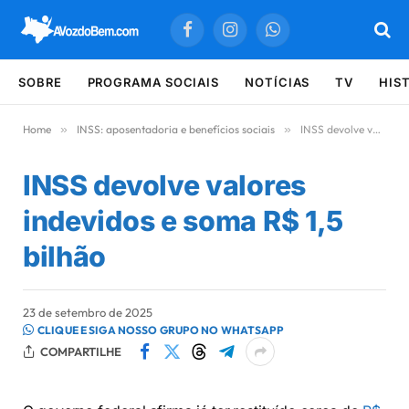
Facebook
Instagram
WhatsApp
SOBRE
PROGRAMA SOCIAIS
NOTÍCIAS
TV
HIS
Home
»
INSS: aposentadoria e benefícios sociais
»
INSS devolve valores indevidos e soma R$ 1,5 bilhão
INSS devolve valores
indevidos e soma R$ 1,5
bilhão
23 de setembro de 2025
CLIQUE E SIGA NOSSO GRUPO NO WHATSAPP
COMPARTILHE