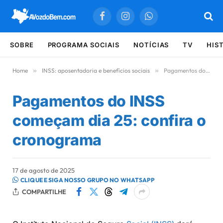
Facebook
Instagram
WhatsApp
SOBRE
PROGRAMA SOCIAIS
NOTÍCIAS
TV
HIS
Home
»
INSS: aposentadoria e benefícios sociais
»
Pagamentos do INSS começam dia 25: confira o cronograma
Pagamentos do INSS
começam dia 25: confira o
cronograma
17 de agosto de 2025
CLIQUE E SIGA NOSSO GRUPO NO WHATSAPP
COMPARTILHE