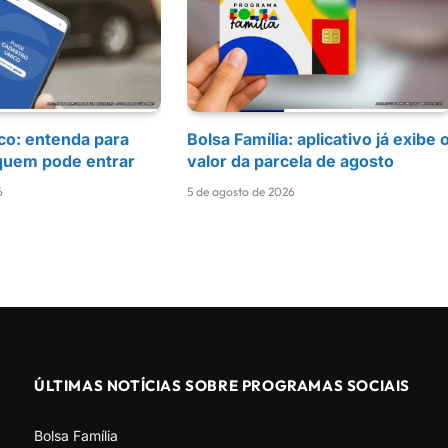
co: entenda para
Bolsa Família: aplicativo já exibe 
quem pode entrar
valor da parcela de agosto
6
5 de agosto de 2026
ÚLTIMAS NOTÍCIAS SOBRE PROGRAMAS SOCIAIS
Bolsa Família