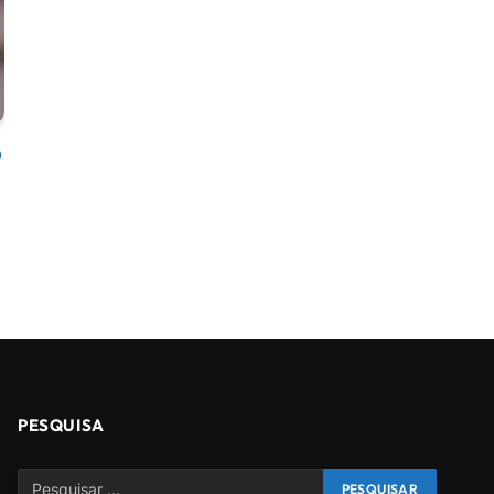
o
PESQUISA