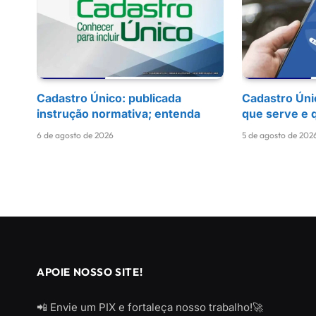
Cadastro Único: publicada
Cadastro Úni
instrução normativa; entenda
que serve e 
6 de agosto de 2026
5 de agosto de 202
APOIE NOSSO SITE!
📲 Envie um PIX e fortaleça nosso trabalho!🚀