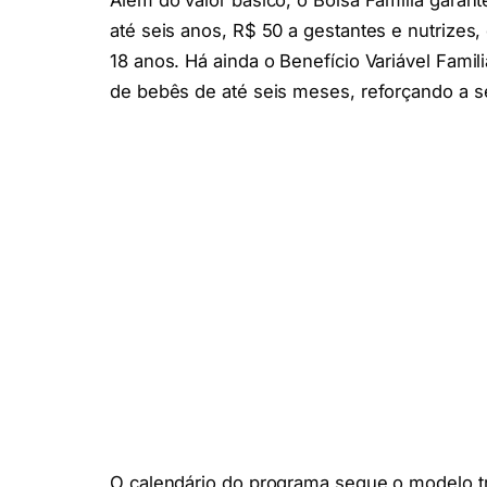
Além do valor básico, o Bolsa Família garan
até seis anos, R$ 50 a gestantes e nutrizes,
18 anos. Há ainda o Benefício Variável Famil
de bebês de até seis meses, reforçando a se
O calendário do programa segue o modelo tr