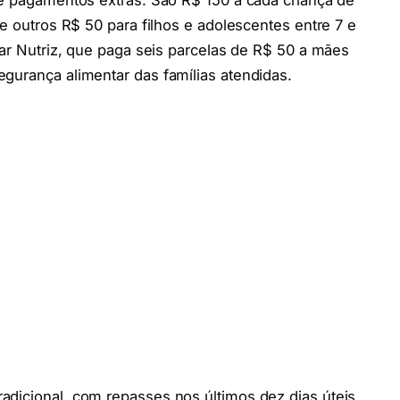
te pagamentos extras. São R$ 150 a cada criança de
 e outros R$ 50 para filhos e adolescentes entre 7 e
iar Nutriz, que paga seis parcelas de R$ 50 a mães
gurança alimentar das famílias atendidas.
adicional, com repasses nos últimos dez dias úteis