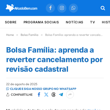
Facebook
Instagram
WhatsApp
SOBRE
PROGRAMA SOCIAIS
NOTÍCIAS
TV
HIS
Home
»
Bolsa Família
»
Bolsa Família: aprenda a reverter cancelamento por revisão cadastral
Bolsa Família: aprenda a
reverter cancelamento por
revisão cadastral
22 de agosto de 2025
CLIQUE E SIGA NOSSO GRUPO NO WHATSAPP
COMPARTILHE