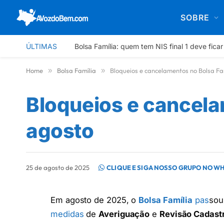
SOBRE
ÚLTIMAS
Bolsa Família: quem tem NIS final 1 deve ficar
Home
»
Bolsa Família
»
Bloqueios e cancelamentos no Bolsa Fa
Bloqueios e cancela
agosto
25 de agosto de 2025
CLIQUE E SIGA NOSSO GRUPO NO W
Em agosto de 2025, o
Bolsa Família
pas
sou
medidas
de
Averiguação
e
Revisão Cadast