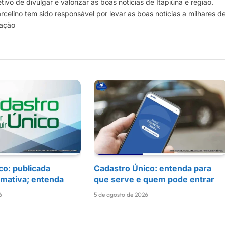
vo de divulgar e valorizar as boas notícias de Itapiúna e região.
elino tem sido responsável por levar as boas notícias a milhares d
mação
co: publicada
Cadastro Único: entenda para
rmativa; entenda
que serve e quem pode entrar
6
5 de agosto de 2026