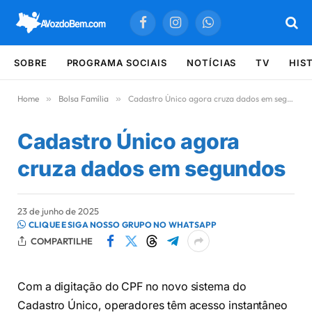
Facebook
Instagram
WhatsApp
SOBRE
PROGRAMA SOCIAIS
NOTÍCIAS
TV
HIS
Home
»
Bolsa Família
»
Cadastro Único agora cruza dados em segundos
Cadastro Único agora
cruza dados em segundos
23 de junho de 2025
CLIQUE E SIGA NOSSO GRUPO NO WHATSAPP
COMPARTILHE
Com a digitação do CPF no novo sistema do
Cadastro Único, operadores têm acesso instantâneo