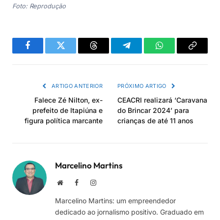
Foto: Reprodução
Facebook
Twitter
Threads
Telegram
WhatsApp
Copiar
link
ARTIGO ANTERIOR
PRÓXIMO ARTIGO
Falece Zé Nilton, ex-
CEACRI realizará ‘Caravana
prefeito de Itapiúna e
do Brincar 2024’ para
figura política marcante
crianças de até 11 anos
Marcelino Martins
Site
Facebook
Instagram
Marcelino Martins: um empreendedor
dedicado ao jornalismo positivo. Graduado em