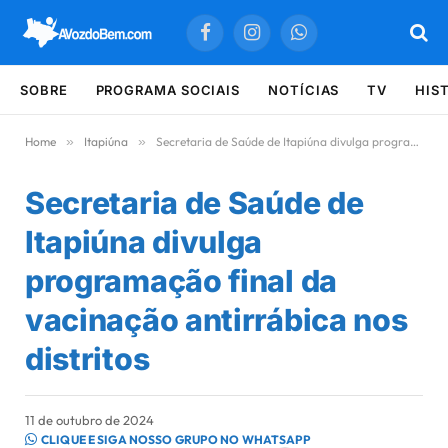
Facebook
Instagram
WhatsApp
SOBRE
PROGRAMA SOCIAIS
NOTÍCIAS
TV
HIS
Home
»
Itapiúna
»
Secretaria de Saúde de Itapiúna divulga programação final da vacinação antirrábica nos distritos
Secretaria de Saúde de
Itapiúna divulga
programação final da
vacinação antirrábica nos
distritos
11 de outubro de 2024
CLIQUE E SIGA NOSSO GRUPO NO WHATSAPP