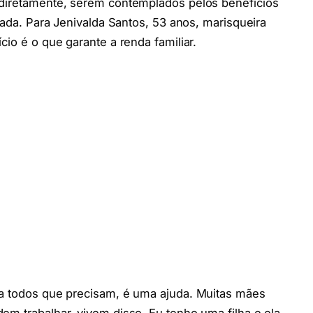
ndiretamente, serem contemplados pelos benefícios
 cada. Para Jenivalda Santos, 53 anos, marisqueira
cio é o que garante a renda familiar.
ra todos que precisam, é uma ajuda. Muitas mães
em trabalhar, vivem disso. Eu tenho uma filha e ela