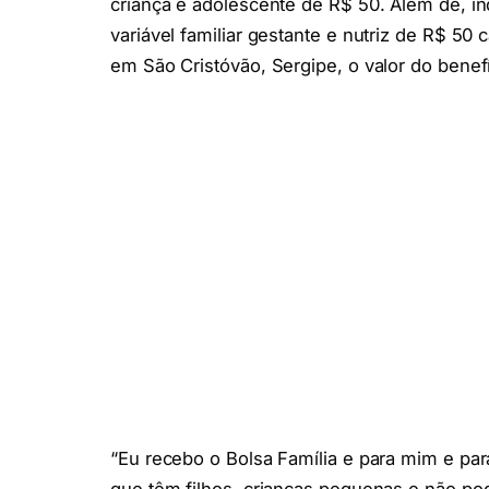
criança e adolescente de R$ 50. Além de, i
variável familiar gestante e nutriz de R$ 50
em São Cristóvão, Sergipe, o valor do benefí
“Eu recebo o Bolsa Família e para mim e pa
que têm filhos, crianças pequenas e não pod