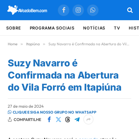
Facebook
Instagram
WhatsApp
SOBRE
PROGRAMA SOCIAIS
NOTÍCIAS
TV
HIS
Home
»
Itapiúna
»
Suzy Navarro é Confirmada na Abertura do Vila Forró em Itapiúna
Suzy Navarro é
Confirmada na Abertura
do Vila Forró em Itapiúna
27 de maio de 2024
CLIQUE E SIGA NOSSO GRUPO NO WHATSAPP
COMPARTILHE