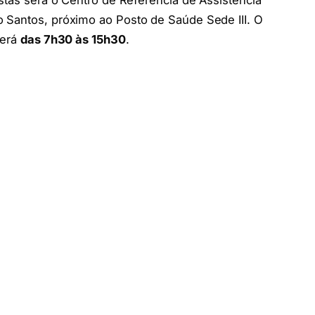
istas será o Centro de Referência de Assistência
 Santos, próximo ao Posto de Saúde Sede III. O
será
das 7h30 às 15h30
.