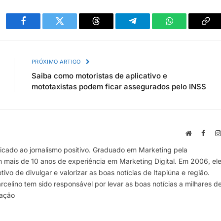
Facebook
Twitter
Threads
Telegram
WhatsApp
Cop
link
PRÓXIMO ARTIGO
Saiba como motoristas de aplicativo e
mototaxistas podem ficar assegurados pelo INSS
Site
Face
cado ao jornalismo positivo. Graduado em Marketing pela
m mais de 10 anos de experiência em Marketing Digital. Em 2006, el
vo de divulgar e valorizar as boas notícias de Itapiúna e região.
elino tem sido responsável por levar as boas notícias a milhares d
mação