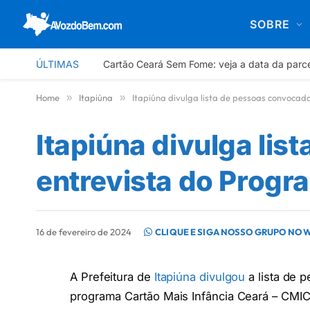
SOBRE
ÚLTIMAS
Cartão Ceará Sem Fome: veja a data da parc
Home
»
Itapiúna
»
Itapiúna divulga lista de pessoas convoca
Itapiúna divulga li
entrevista do Progr
16 de fevereiro de 2024
CLIQUE E SIGA NOSSO GRUPO NO
A Prefeitura de
Itapiúna divulgou
a lista de 
programa Cartão Mais Infância Ceará – CMI