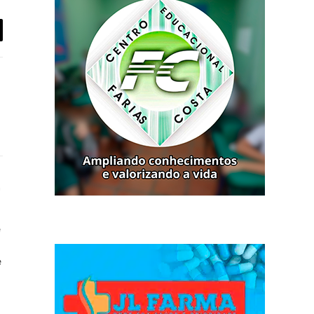
iar
book
Instagram
e
e