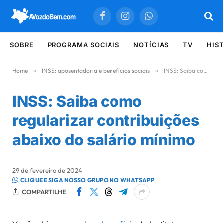
Facebook
Instagram
WhatsApp
SOBRE
PROGRAMA SOCIAIS
NOTÍCIAS
TV
HIS
Home
»
INSS: aposentadoria e benefícios sociais
»
INSS: Saiba como regularizar contribuições abaixo do salário mínimo
INSS: Saiba como
regularizar contribuições
abaixo do salário mínimo
29 de fevereiro de 2024
CLIQUE E SIGA NOSSO GRUPO NO WHATSAPP
COMPARTILHE