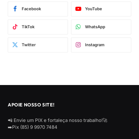
Facebook
YouTube
TikTok
WhatsApp
Twitter
Instagram
APOIE NOSSO SITE!
📲 Envie um PIX e fortaleça nosso trabalho!🚀
➡️Pix (85) 9 9970 7484