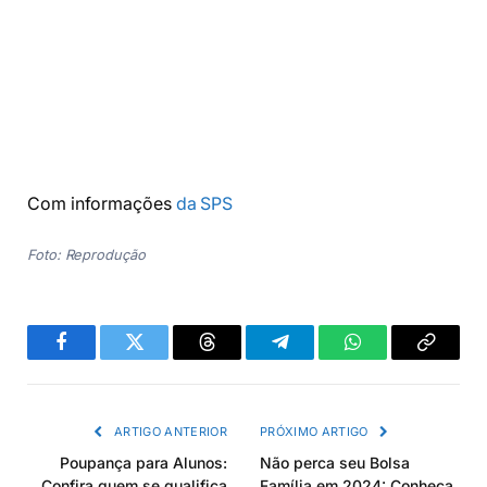
Com informações
da SPS
Foto: Reprodução
Facebook
Twitter
Threads
Telegram
WhatsApp
Copiar
link
ARTIGO ANTERIOR
PRÓXIMO ARTIGO
Poupança para Alunos:
Não perca seu Bolsa
Confira quem se qualifica
Família em 2024: Conheça