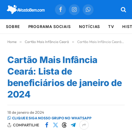
Facebook
Instagram
WhatsApp
SOBRE
PROGRAMA SOCIAIS
NOTÍCIAS
TV
HIS
Home
»
Cartão Mais Infância Ceará
»
Cartão Mais Infância Ceará: Lista de beneficiários de janeiro de 2024
Cartão Mais Infância
Ceará: Lista de
beneficiários de janeiro de
2024
18 de janeiro de 2024
CLIQUE E SIGA NOSSO GRUPO NO WHATSAPP
COMPARTILHE