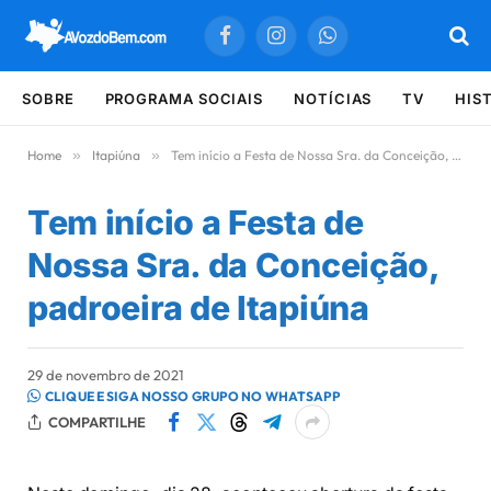
Facebook
Instagram
WhatsApp
SOBRE
PROGRAMA SOCIAIS
NOTÍCIAS
TV
HIS
Home
»
Itapiúna
»
Tem início a Festa de Nossa Sra. da Conceição, padroeira de Itapiúna
Tem início a Festa de
Nossa Sra. da Conceição,
padroeira de Itapiúna
29 de novembro de 2021
CLIQUE E SIGA NOSSO GRUPO NO WHATSAPP
COMPARTILHE