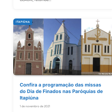
ITAPIÚNA
Confira a programação das missas
do Dia de Finados nas Paróquias de
Itapiúna
1 de novembro de 2021