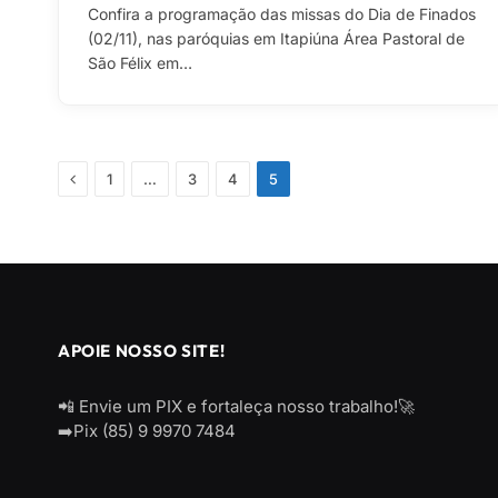
Confira a programação das missas do Dia de Finados
(02/11), nas paróquias em Itapiúna Área Pastoral de
São Félix em…
Previous
1
…
3
4
5
APOIE NOSSO SITE!
📲 Envie um PIX e fortaleça nosso trabalho!🚀
➡️Pix (85) 9 9970 7484