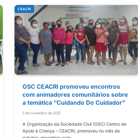
CEACRI
OSC CEACRI promoveu encontros
com animadores comunitários sobre
a temática “Cuidando Do Cuidador”
2 de novembro de 2021
A Organização da Sociedade Civil (OSC) Centro de
Apoio à Criança – CEACRI, promoveu no mês de
outubro, encontros com…