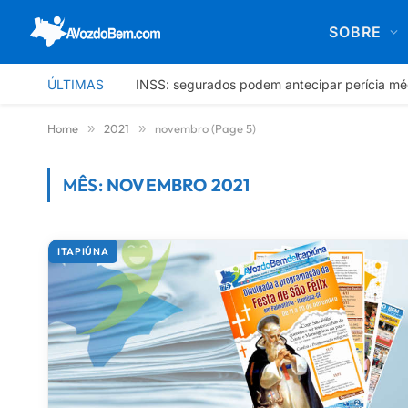
SOBRE
ÚLTIMAS
INSS: segurados podem antecipar perícia mé
Home
»
2021
»
novembro (Page 5)
MÊS:
NOVEMBRO 2021
ITAPIÚNA