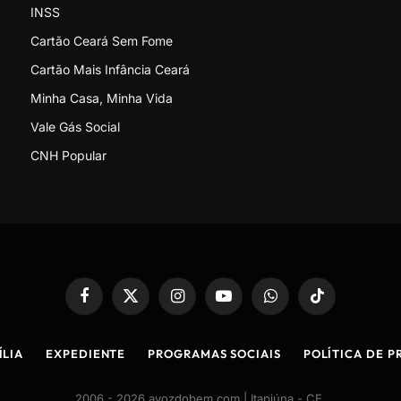
INSS
Cartão Ceará Sem Fome
Cartão Mais Infância Ceará
Minha Casa, Minha Vida
Vale Gás Social
CNH Popular
Facebook
X
Instagram
YouTube
WhatsApp
TikTok
(Twitter)
ÍLIA
EXPEDIENTE
PROGRAMAS SOCIAIS
POLÍTICA DE P
2006 - 2026 avozdobem.com | Itapiúna - CE
.