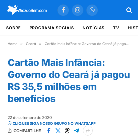
Facebook
Instagram
WhatsApp
SOBRE
PROGRAMA SOCIAIS
NOTÍCIAS
TV
HIS
Home
»
Ceará
»
Cartão Mais Infância: Governo do Ceará já pagou R$ 35,5 milhões em benefícios
Cartão Mais Infância:
Governo do Ceará já pagou
R$ 35,5 milhões em
benefícios
22 de setembro de 2020
CLIQUE E SIGA NOSSO GRUPO NO WHATSAPP
COMPARTILHE