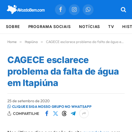
Facebook
Instagram
WhatsApp
SOBRE
PROGRAMA SOCIAIS
NOTÍCIAS
TV
HIS
Home
»
Itapiúna
»
CAGECE esclarece problema da falta de água em Itapiúna
CAGECE esclarece
problema da falta de água
em Itapiúna
25 de setembro de 2020
CLIQUE E SIGA NOSSO GRUPO NO WHATSAPP
COMPARTILHE