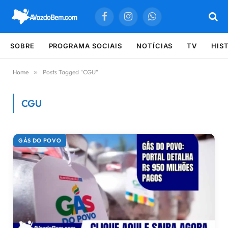
Facebook
Instagram
WhatsApp
SOBRE
PROGRAMA SOCIAIS
NOTÍCIAS
TV
HIS
Home
»
Posts Tagged "CGU"
CGU
Últimas notícias sobre CGU
GÁS DO POVO