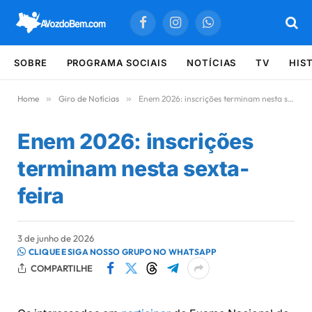
Facebook
Instagram
WhatsApp
SOBRE
PROGRAMA SOCIAIS
NOTÍCIAS
TV
HIS
Home
»
Giro de Notícias
»
Enem 2026: inscrições terminam nesta sexta-feira
Enem 2026: inscrições
terminam nesta sexta-
feira
3 de junho de 2026
CLIQUE E SIGA NOSSO GRUPO NO WHATSAPP
COMPARTILHE