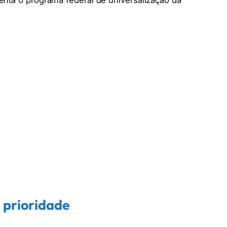
enta o programa federal de universalização da
 prioridade