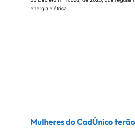
do Decreto nº 11.628, de 2023, que regulam
energia elétrica.
Mulheres do CadÚnico terão