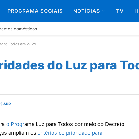
PROGRAMA SOCIAIS
NOTÍCIAS
TV
H
mentos domésticos
 para Todos em 2026
ridades do Luz para T
TSAPP
ara
o Progr
ama Luz para Todos por meio do Decreto
nças ampliam os
critérios de prioridade para