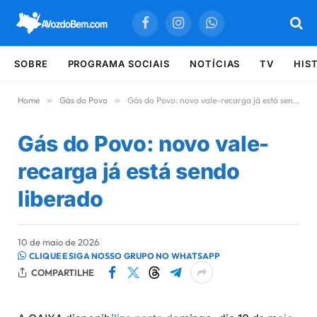
Facebook
Instagram
WhatsApp
SOBRE
PROGRAMA SOCIAIS
NOTÍCIAS
TV
HIS
Home
»
Gás do Povo
»
Gás do Povo: novo vale-recarga já está sendo liberado
Gás do Povo: novo vale-
recarga já está sendo
liberado
10 de maio de 2026
CLIQUE E SIGA NOSSO GRUPO NO WHATSAPP
COMPARTILHE