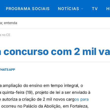
PROGRAMA SOCIAIS
NOTÍCIAS
TV
H
va; entenda
s no CE
 concurso com 2 mil v
WHATSAPP
a ampliação do ensino em tempo integral, o
uinta-feira (19), projeto de lei a ser enviado à
 autoriza a criação de 2 mil novos carg
os para
o ocorreu no Palácio da Abolição, em Fortaleza,