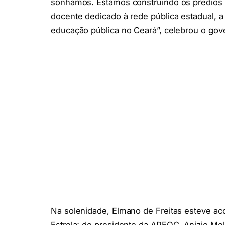
sonhamos. Estamos construindo os prédios 
docente dedicado à rede pública estadual, a
educação pública no Ceará”, celebrou o gov
Na solenidade, Elmano de Freitas esteve ac
Estrela; do presidente da APEOC, Anizio M