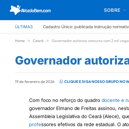
SOBRE
ÚLTIMAS
Cadastro Único: publicada instrução normati
Home
»
Ceará
»
Governador autoriza concurso com 2 mil vaga
Governador autoriza
19 de fevereiro de 2026
CLIQUE E SIGA NOSSO GRUPO NO 
Com foco no reforço do quadro
docente e n
governador Elmano de Freitas assinou, nesta q
Assembleia Legislativa do Ceará (Alece), que
profe
ssores efetivos da rede estadual. O at