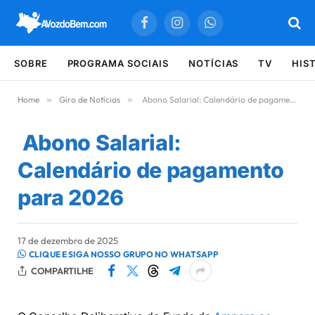
Facebook
Instagram
WhatsApp
SOBRE
PROGRAMA SOCIAIS
NOTÍCIAS
TV
HIS
Home
»
Giro de Notícias
»
Abono Salarial: Calendário de pagamento para 2026
Abono Salarial:
Calendário de pagamento
para 2026
17 de dezembro de 2025
CLIQUE E SIGA NOSSO GRUPO NO WHATSAPP
COMPARTILHE