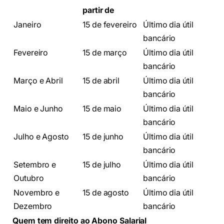
partir de
Janeiro
15 de fevereiro
Último dia útil
bancário
Fevereiro
15 de março
Último dia útil
bancário
Março e Abril
15 de abril
Último dia útil
bancário
Maio e Junho
15 de maio
Último dia útil
bancário
Julho e Agosto
15 de junho
Último dia útil
bancário
Setembro e
15 de julho
Último dia útil
Outubro
bancário
Novembro e
15 de agosto
Último dia útil
Dezembro
bancário
Quem tem direito ao Abono Salarial