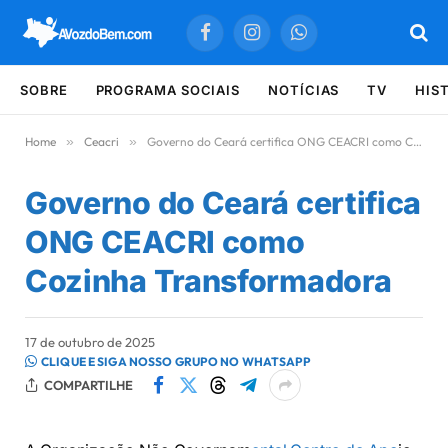
Facebook
Instagram
WhatsApp
SOBRE
PROGRAMA SOCIAIS
NOTÍCIAS
TV
HIS
Home
»
Ceacri
»
Governo do Ceará certifica ONG CEACRI como Cozinha Transformadora
Governo do Ceará certifica
ONG CEACRI como
Cozinha Transformadora
17 de outubro de 2025
CLIQUE E SIGA NOSSO GRUPO NO WHATSAPP
COMPARTILHE