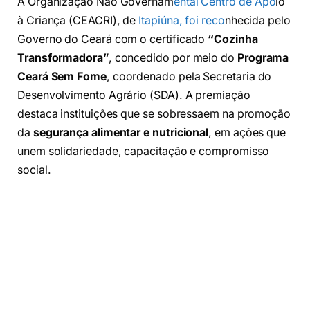
A Organização Não Governam
ental Centro de Apo
io
à Criança (CEACRI), de
Itapiúna, foi reco
nhecida pelo
Governo do Ceará com o certificado
“Cozinha
Transformadora”
, concedido por meio do
Programa
Ceará Sem Fome
, coordenado pela Secretaria do
Desenvolvimento Agrário (SDA). A premiação
destaca instituições que se sobressaem na promoção
da
segurança alimentar e nutricional
, em ações que
unem solidariedade, capacitação e compromisso
social.