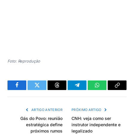
Foto: Reprodução
Facebook
Twitter
Threads
Telegram
WhatsApp
Copiar
link
ARTIGO ANTERIOR
PRÓXIMO ARTIGO
Gás do Povo: reunião
CNH: veja como ser
estratégica define
instrutor independente e
próximos rumos
legalizado