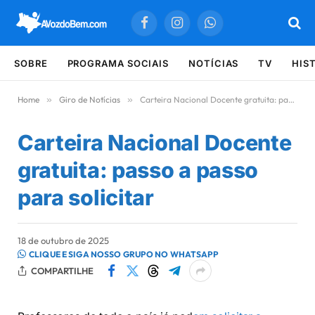
Facebook
Instagram
WhatsApp
SOBRE
PROGRAMA SOCIAIS
NOTÍCIAS
TV
HIS
Home
»
Giro de Notícias
»
Carteira Nacional Docente gratuita: passo a passo para solicitar
Carteira Nacional Docente
gratuita: passo a passo
para solicitar
18 de outubro de 2025
CLIQUE E SIGA NOSSO GRUPO NO WHATSAPP
COMPARTILHE