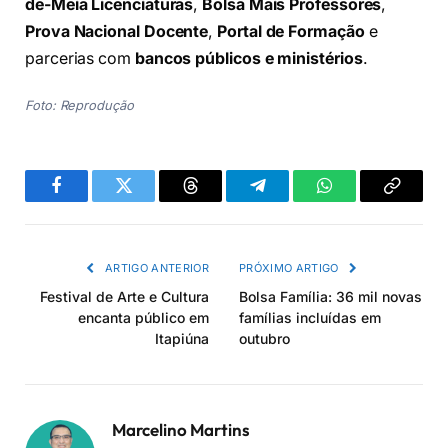
de-Meia Licenciaturas
,
Bolsa Mais Professores
,
Prova Nacional Docente
,
Portal de Formação
e
parcerias com
bancos públicos e ministérios
.
Foto: Reprodução
Facebook
Twitter
Threads
Telegram
WhatsApp
Copiar
link
ARTIGO ANTERIOR
PRÓXIMO ARTIGO
Festival de Arte e Cultura
Bolsa Família: 36 mil novas
encanta público em
famílias incluídas em
Itapiúna
outubro
Marcelino Martins