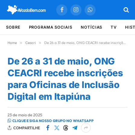
Facebook
Instagram
WhatsApp
SOBRE
PROGRAMA SOCIAIS
NOTÍCIAS
TV
HIS
Home
»
Ceacri
»
De 26 a 31 de maio, ONG CEACRI recebe inscrições para Oficinas de Inclusão Digital em Itapiúna
De 26 a 31 de maio, ONG
CEACRI recebe inscrições
para Oficinas de Inclusão
Digital em Itapiúna
23 de maio de 2025
CLIQUE E SIGA NOSSO GRUPO NO WHATSAPP
COMPARTILHE