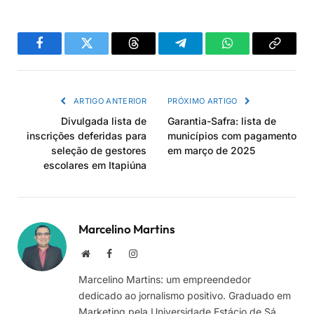
Facebook
Twitter
Threads
Telegram
WhatsApp
Copiar
link
ARTIGO ANTERIOR
PRÓXIMO ARTIGO
Divulgada lista de
Garantia-Safra: lista de
inscrições deferidas para
municípios com pagamento
seleção de gestores
em março de 2025
escolares em Itapiúna
Marcelino Martins
Site
Facebook
Instagram
Marcelino Martins: um empreendedor
dedicado ao jornalismo positivo. Graduado em
Marketing pela Universidade Estácio de Sá,