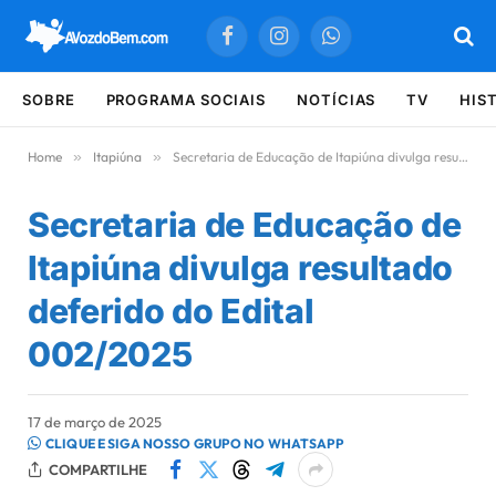
Facebook
Instagram
WhatsApp
SOBRE
PROGRAMA SOCIAIS
NOTÍCIAS
TV
HIS
Home
»
Itapiúna
»
Secretaria de Educação de Itapiúna divulga resultado deferido do Edital 002/2025
Secretaria de Educação de
Itapiúna divulga resultado
deferido do Edital
002/2025
17 de março de 2025
CLIQUE E SIGA NOSSO GRUPO NO WHATSAPP
COMPARTILHE