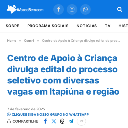
Facebook
Instagram
WhatsApp
SOBRE
PROGRAMA SOCIAIS
NOTÍCIAS
TV
HIS
Home
»
Ceacri
»
Centro de Apoio à Criança divulga edital do processo seletivo com diversas vagas em Itapiúna e região
Centro de Apoio à Criança
divulga edital do processo
seletivo com diversas
vagas em Itapiúna e região
7 de fevereiro de 2025
CLIQUE E SIGA NOSSO GRUPO NO WHATSAPP
COMPARTILHE