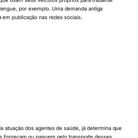
que usam seus veículos próprios para trabalhar
 dengue, por exemplo. Uma demanda antiga
a em publicação nas redes sociais.
 da atuação dos agentes de saúde, já determina que
pios forneçam ou paguem pelo transporte desses