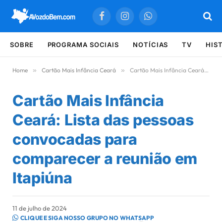
Facebook
Instagram
WhatsApp
SOBRE
PROGRAMA SOCIAIS
NOTÍCIAS
TV
HIS
Home
»
Cartão Mais Infância Ceará
»
Cartão Mais Infância Ceará: Lista das pessoas convocadas para comparecer a reunião em Itapiúna
Cartão Mais Infância
Ceará: Lista das pessoas
convocadas para
comparecer a reunião em
Itapiúna
11 de julho de 2024
CLIQUE E SIGA NOSSO GRUPO NO WHATSAPP