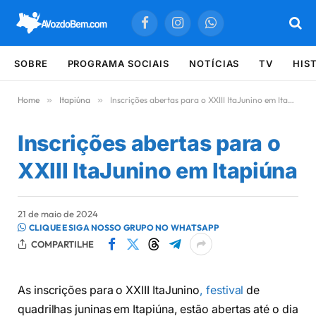
Facebook
Instagram
WhatsApp
SOBRE
PROGRAMA SOCIAIS
NOTÍCIAS
TV
HIS
Home
»
Itapiúna
»
Inscrições abertas para o XXIII ItaJunino em Itapiúna
Inscrições abertas para o
XXIII ItaJunino em Itapiúna
21 de maio de 2024
CLIQUE E SIGA NOSSO GRUPO NO WHATSAPP
COMPARTILHE
As inscrições para o XXIII ItaJunino
, festival
de
quadrilhas juninas em Itapiúna, estão abertas até o dia