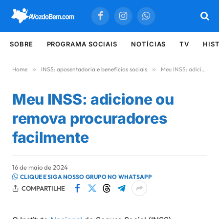
Facebook
Instagram
WhatsApp
SOBRE
PROGRAMA SOCIAIS
NOTÍCIAS
TV
HIS
Home
»
INSS: aposentadoria e benefícios sociais
»
Meu INSS: adicione ou remova procuradores facilmente
Meu INSS: adicione ou
remova procuradores
facilmente
16 de maio de 2024
CLIQUE E SIGA NOSSO GRUPO NO WHATSAPP
COMPARTILHE