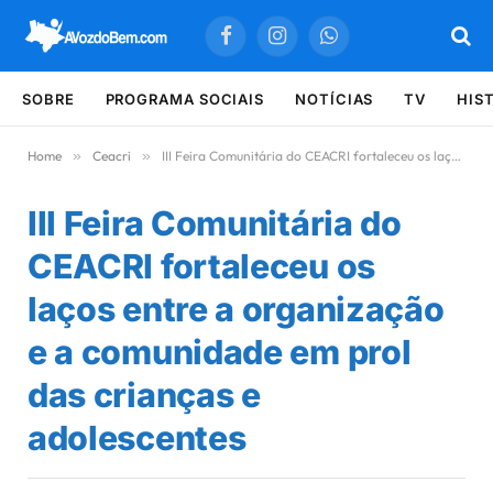
Facebook
Instagram
WhatsApp
SOBRE
PROGRAMA SOCIAIS
NOTÍCIAS
TV
HIS
Home
»
Ceacri
»
III Feira Comunitária do CEACRI fortaleceu os laços entre a organização e a comunidade em prol das crianças e adolescentes
III Feira Comunitária do
CEACRI fortaleceu os
laços entre a organização
e a comunidade em prol
das crianças e
adolescentes