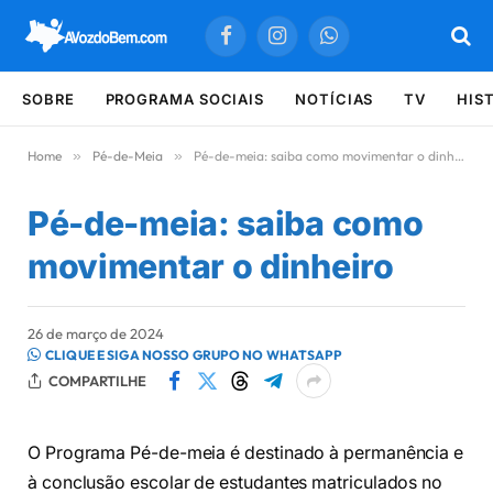
Facebook
Instagram
WhatsApp
SOBRE
PROGRAMA SOCIAIS
NOTÍCIAS
TV
HIS
Home
»
Pé-de-Meia
»
Pé-de-meia: saiba como movimentar o dinheiro
Pé-de-meia: saiba como
movimentar o dinheiro
26 de março de 2024
CLIQUE E SIGA NOSSO GRUPO NO WHATSAPP
COMPARTILHE
O Programa Pé-de-meia é destinado à permanência e
à conclusão escolar de estudantes matriculados no