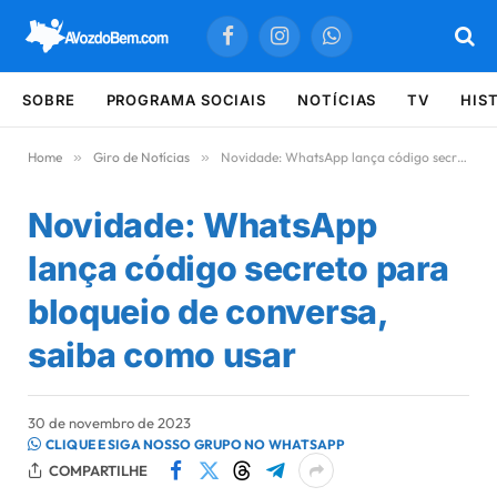
Facebook
Instagram
WhatsApp
SOBRE
PROGRAMA SOCIAIS
NOTÍCIAS
TV
HIS
Home
»
Giro de Notícias
»
Novidade: WhatsApp lança código secreto para bloqueio de conversa, saiba como usar
Novidade: WhatsApp
lança código secreto para
bloqueio de conversa,
saiba como usar
30 de novembro de 2023
CLIQUE E SIGA NOSSO GRUPO NO WHATSAPP
COMPARTILHE