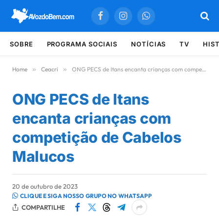
Facebook
Instagram
WhatsApp
SOBRE
PROGRAMA SOCIAIS
NOTÍCIAS
TV
HIS
Home
»
Ceacri
»
ONG PECS de Itans encanta crianças com competição de Cabelos Malucos
ONG PECS de Itans
encanta crianças com
competição de Cabelos
Malucos
20 de outubro de 2023
CLIQUE E SIGA NOSSO GRUPO NO WHATSAPP
COMPARTILHE