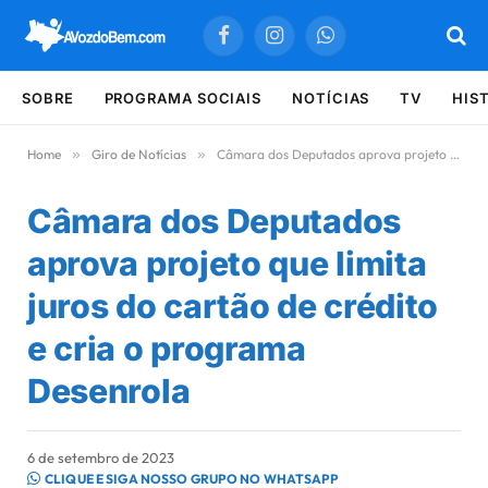
Facebook
Instagram
WhatsApp
SOBRE
PROGRAMA SOCIAIS
NOTÍCIAS
TV
HIS
Home
»
Giro de Notícias
»
Câmara dos Deputados aprova projeto que limita juros do cartão de crédito e cria o programa Desenrola
Câmara dos Deputados
aprova projeto que limita
juros do cartão de crédito
e cria o programa
Desenrola
6 de setembro de 2023
CLIQUE E SIGA NOSSO GRUPO NO WHATSAPP