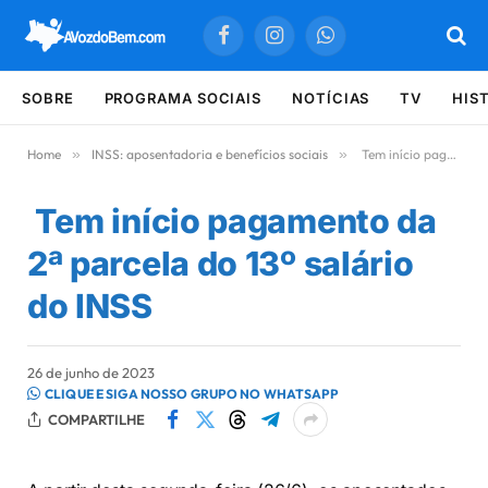
Facebook
Instagram
WhatsApp
SOBRE
PROGRAMA SOCIAIS
NOTÍCIAS
TV
HIS
Home
»
INSS: aposentadoria e benefícios sociais
»
Tem início pagamento da 2ª parcela do 13º salário do INSS
Tem início pagamento da
2ª parcela do 13º salário
do INSS
26 de junho de 2023
CLIQUE E SIGA NOSSO GRUPO NO WHATSAPP
COMPARTILHE