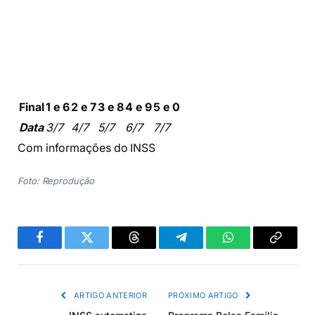
Final
1 e 6
2 e 7
3 e 8
4 e 9
5 e 0
Data
3/7
4/7
5/7
6/7
7/7
Com informações do INSS
Foto: Reprodução
Facebook
Twitter
Threads
Telegram
WhatsApp
Copiar
link
ARTIGO ANTERIOR
PRÓXIMO ARTIGO