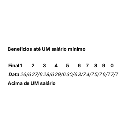
Benefícios até UM salário mínimo
Final
1
2
3
4
5
6
7
8
9
0
Data
26/6
27/6
28/6
29/6
30/6
3/7
4/7
5/7
6/7
7/7
Acima de UM salário