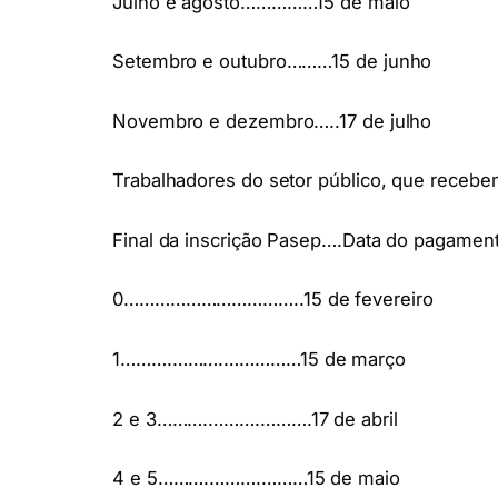
Julho e agosto……………15 de maio
Setembro e outubro………15 de junho
Novembro e dezembro…..17 de julho
Trabalhadores do setor público, que recebe
Final da inscrição Pasep….Data do pagamen
0……………………………..15 de fevereiro
1……….……….……………15 de março
2 e 3……….……….……….17 de abril
4 e 5……….……….………15 de maio