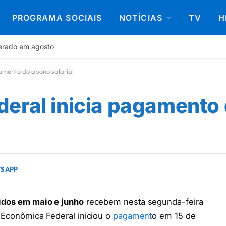
PROGRAMA SOCIAIS
NOTÍCIAS
TV
H
berado em agosto
amento do abono salarial
deral inicia pagamento
TSAPP
cidos em maio e junho
recebem nesta segunda-feira
 Econômica Federal iniciou o
pagament
o em 15 de