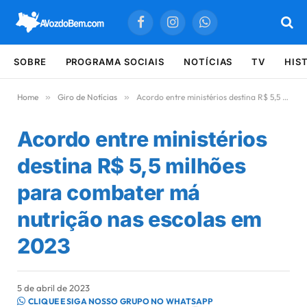
Facebook
Instagram
WhatsApp
SOBRE
PROGRAMA SOCIAIS
NOTÍCIAS
TV
HIS
Home
»
Giro de Notícias
»
Acordo entre ministérios destina R$ 5,5 milhões para combater má nutrição nas escolas em 2023
Acordo entre ministérios
destina R$ 5,5 milhões
para combater má
nutrição nas escolas em
2023
5 de abril de 2023
CLIQUE E SIGA NOSSO GRUPO NO WHATSAPP