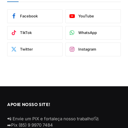
Facebook
YouTube
TikTok
WhatsApp
Twitter
Instagram
APOIE NOSSO SITE!
📲 Envie um PIX e fortaleça nosso trabalho!🚀
➡️Pix (85) 9 9970 7484