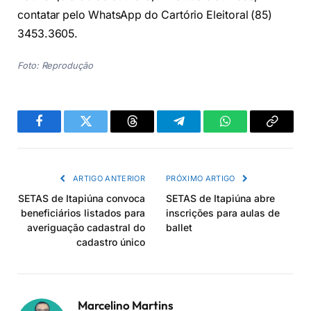
contatar pelo WhatsApp do Cartório Eleitoral (85)
3453.3605.
Foto: Reprodução
Facebook
Twitter
Threads
Telegram
WhatsApp
Copiar
link
ARTIGO ANTERIOR
PRÓXIMO ARTIGO
SETAS de Itapiúna convoca
SETAS de Itapiúna abre
beneficiários listados para
inscrições para aulas de
averiguação cadastral do
ballet
cadastro único
Marcelino Martins