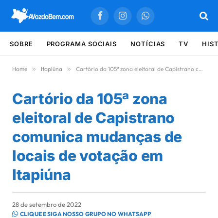
Facebook
Instagram
WhatsApp
SOBRE
PROGRAMA SOCIAIS
NOTÍCIAS
TV
HIS
Home
»
Itapiúna
»
Cartório da 105ª zona eleitoral de Capistrano comunica mudanças de locais de votação em Itapiúna
Cartório da 105ª zona
eleitoral de Capistrano
comunica mudanças de
locais de votação em
Itapiúna
28 de setembro de 2022
CLIQUE E SIGA NOSSO GRUPO NO WHATSAPP