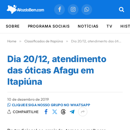
Facebook
Instagram
WhatsApp
SOBRE
PROGRAMA SOCIAIS
NOTÍCIAS
TV
HIS
Home
»
Classificados de Itapiúna
»
Dia 20/12, atendimento das óticas Afagu em Itapiúna
Dia 20/12, atendimento
das óticas Afagu em
Itapiúna
10 de dezembro de 2019
CLIQUE E SIGA NOSSO GRUPO NO WHATSAPP
COMPARTILHE