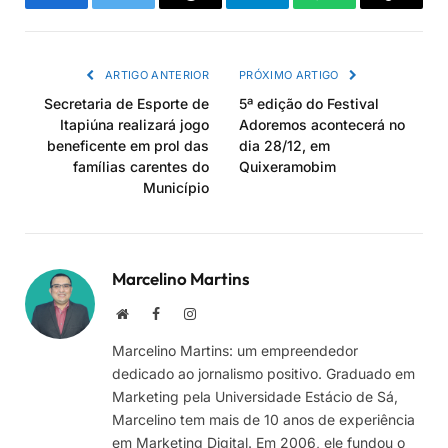
Facebook
Twitter
Threads
Telegram
WhatsApp
Copiar
link
ARTIGO ANTERIOR
PRÓXIMO ARTIGO
Secretaria de Esporte de
5ª edição do Festival
Itapiúna realizará jogo
Adoremos acontecerá no
beneficente em prol das
dia 28/12, em
famílias carentes do
Quixeramobim
Município
Marcelino Martins
Site
Facebook
Instagram
Marcelino Martins: um empreendedor
dedicado ao jornalismo positivo. Graduado em
Marketing pela Universidade Estácio de Sá,
Marcelino tem mais de 10 anos de experiência
em Marketing Digital. Em 2006, ele fundou o