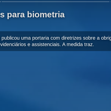
es para biometria
 publicou uma portaria com diretrizes sobre a obr
idenciários e assistenciais. A medida traz.