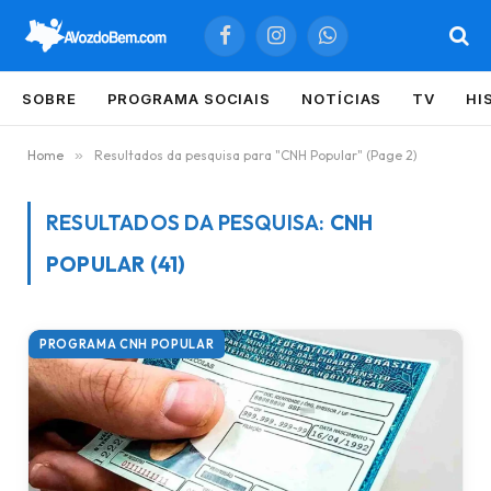
Facebook
Instagram
WhatsApp
SOBRE
PROGRAMA SOCIAIS
NOTÍCIAS
TV
HI
Home
»
Resultados da pesquisa para "CNH Popular" (Page 2)
RESULTADOS DA PESQUISA:
CNH
POPULAR (41)
PROGRAMA CNH POPULAR